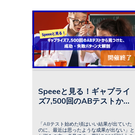
Speeeと見る！ギャプライ
ズ7,500回のABテストから
見つけた、
成功・失敗パターン大解剖
「ABテスト始めた頃はいい結果が出ていた
～ロクシタン・LUSH・カ
のに、最近は思ったような成果が出ない」と