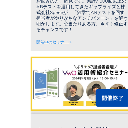
お悩みの方、必見です。累計7,500回以上の
ルバン・クラインなどの事
ABテストを運用してきたギャプライズと株
例をご紹介～
式会社Speeeが、「独学でABテストを回す
担当者がやりがちなアンチパターン」を解き
明かします。心当たりある方、今すぐ修正す
るチャンスです！
開催中のセミナー